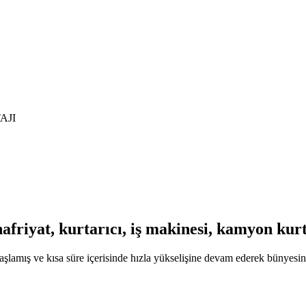
AJI
 hafriyat, kurtarıcı, iş makinesi, kamyon ku
lamış ve kısa süre içerisinde hızla yükselişine devam ederek bünyesine a