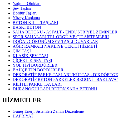
Yağmur Olukları
Şev Taşları
Bordür Taşları
Yüzey Kaplama
BETON KİLİT TAŞLARI
BASKI BETON
SAHA BETONU - ASFALT - ENDÜSTRİYEL ZEMİNLER
SPOR SAHALARI TEL ÖRGÜ VE ÇİT SİSTEMLERİ
DOĞAL GÖRÜNÜM ŞEV TAŞLI DUVARLAR
AĞIR RAMPALI NAKLİYE ÇEKİCİ HİZMETİ
ÇİM TAŞI
KLASİK ŞEV TAŞI
ÇİÇEKLİK ŞEV TAŞI
YOL TİPİ BORDÜRLER
BAHÇE TİPİ BORDÜRLER
DEKORATİF PARKE TAŞLARI (KÜPTAŞ - DİKDÖRTGE
DEKORATİF BETON PARKELER BEGONİT BAKLAVA
KİLİTLİ PARKE TAŞLARI
DURANOĞULLARI BETON SAHA BETONU
HİZMETLER
Güneş Enerji Sistemleri Zemin Düzenleme
HAFRİYAT