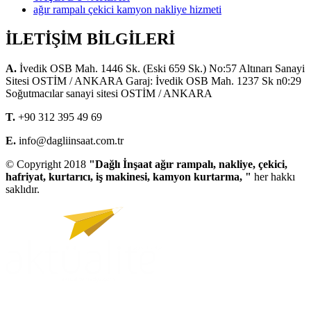
ağır rampalı çekici kamyon nakliye hizmeti
İLETİŞİM BİLGİLERİ
A.
İvedik OSB Mah. 1446 Sk. (Eski 659 Sk.) No:57 Altınarı Sanayi
Sitesi OSTİM / ANKARA Garaj: İvedik OSB Mah. 1237 Sk n0:29
Soğutmacılar sanayi sitesi OSTİM / ANKARA
T.
+90 312 395 49 69
E.
info@dagliinsaat.com.tr
© Copyright 2018
"Dağlı İnşaat ağır rampalı, nakliye, çekici,
hafriyat, kurtarıcı, iş makinesi, kamyon kurtarma, "
her hakkı
saklıdır.