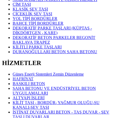
ÇİM TAŞI
KLASİK ŞEV TAŞI
ÇİÇEKLİK ŞEV TAŞI
YOL TİPİ BORDÜRLER
BAHÇE TİPİ BORDÜRLER
DEKORATİF PARKE TAŞLARI (KÜPTAŞ -
DİKDÖRTGEN - KARE)
DEKORATİF BETON PARKELER BEGONİT
BAKLAVA TRAPEZ
KİLİTLİ PARKE TAŞLARI
DURANOĞULLARI BETON SAHA BETONU
HİZMETLER
Güneş Enerji Sistemleri Zemin Düzenleme
HAFRİYAT
BASKILI BETON
SAHA BETONU VE ENDÜSTRİYEL BETON
UYGULAMALARI
ALTYAPI İŞLERİ
KİLİT TAŞI - BORDÜR- YAĞMUR OLUĞU-SU
KANALI-ŞEV TAŞI
İSTİNAT DUVARLARI BETON - TAŞ DUVAR - ŞEV
TAŞLI DUVARLAR