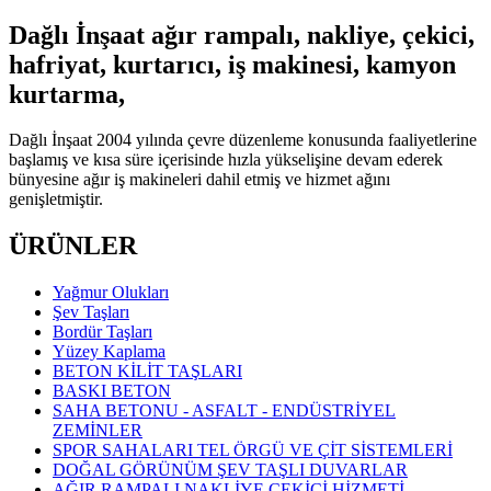
Dağlı İnşaat ağır rampalı, nakliye, çekici,
hafriyat, kurtarıcı, iş makinesi, kamyon
kurtarma,
Dağlı İnşaat 2004 yılında çevre düzenleme konusunda faaliyetlerine
başlamış ve kısa süre içerisinde hızla yükselişine devam ederek
bünyesine ağır iş makineleri dahil etmiş ve hizmet ağını
genişletmiştir.
ÜRÜNLER
Yağmur Olukları
Şev Taşları
Bordür Taşları
Yüzey Kaplama
BETON KİLİT TAŞLARI
BASKI BETON
SAHA BETONU - ASFALT - ENDÜSTRİYEL
ZEMİNLER
SPOR SAHALARI TEL ÖRGÜ VE ÇİT SİSTEMLERİ
DOĞAL GÖRÜNÜM ŞEV TAŞLI DUVARLAR
AĞIR RAMPALI NAKLİYE ÇEKİCİ HİZMETİ