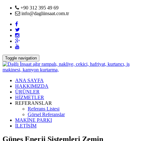
+90 312 395 49 69
info@dagliinsaat.com.tr
Toggle navigation
ANA SAYFA
HAKKIMIZDA
ÜRÜNLER
HİZMETLER
REFERANSLAR
Referans Listesi
Görsel Referanslar
MAKİNE PARKI
İLETİŞİM
Güneş Enerji Sistemleri Zemin