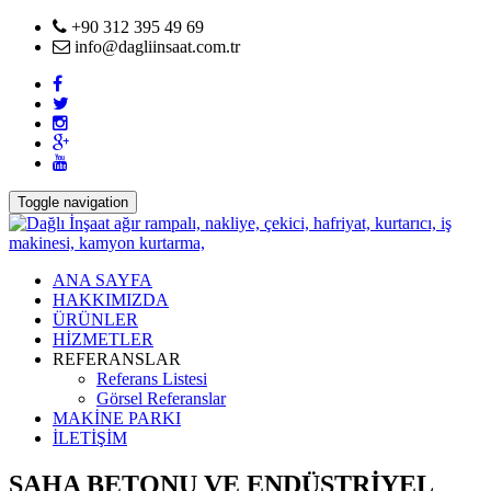
+90 312 395 49 69
info@dagliinsaat.com.tr
Toggle navigation
ANA SAYFA
HAKKIMIZDA
ÜRÜNLER
HİZMETLER
REFERANSLAR
Referans Listesi
Görsel Referanslar
MAKİNE PARKI
İLETİŞİM
SAHA BETONU VE ENDÜSTRİYEL