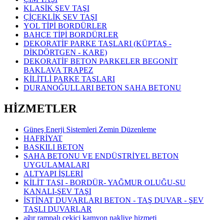
KLASİK ŞEV TAŞI
ÇİÇEKLİK ŞEV TAŞI
YOL TİPİ BORDÜRLER
BAHÇE TİPİ BORDÜRLER
DEKORATİF PARKE TAŞLARI (KÜPTAŞ -
DİKDÖRTGEN - KARE)
DEKORATİF BETON PARKELER BEGONİT
BAKLAVA TRAPEZ
KİLİTLİ PARKE TAŞLARI
DURANOĞULLARI BETON SAHA BETONU
HİZMETLER
Güneş Enerji Sistemleri Zemin Düzenleme
HAFRİYAT
BASKILI BETON
SAHA BETONU VE ENDÜSTRİYEL BETON
UYGULAMALARI
ALTYAPI İŞLERİ
KİLİT TAŞI - BORDÜR- YAĞMUR OLUĞU-SU
KANALI-ŞEV TAŞI
İSTİNAT DUVARLARI BETON - TAŞ DUVAR - ŞEV
TAŞLI DUVARLAR
ağır rampalı çekici kamyon nakliye hizmeti