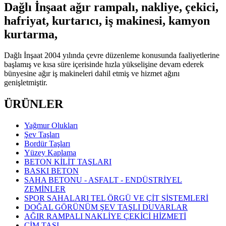
Dağlı İnşaat ağır rampalı, nakliye, çekici,
hafriyat, kurtarıcı, iş makinesi, kamyon
kurtarma,
Dağlı İnşaat 2004 yılında çevre düzenleme konusunda faaliyetlerine
başlamış ve kısa süre içerisinde hızla yükselişine devam ederek
bünyesine ağır iş makineleri dahil etmiş ve hizmet ağını
genişletmiştir.
ÜRÜNLER
Yağmur Olukları
Şev Taşları
Bordür Taşları
Yüzey Kaplama
BETON KİLİT TAŞLARI
BASKI BETON
SAHA BETONU - ASFALT - ENDÜSTRİYEL
ZEMİNLER
SPOR SAHALARI TEL ÖRGÜ VE ÇİT SİSTEMLERİ
DOĞAL GÖRÜNÜM ŞEV TAŞLI DUVARLAR
AĞIR RAMPALI NAKLİYE ÇEKİCİ HİZMETİ
ÇİM TAŞI