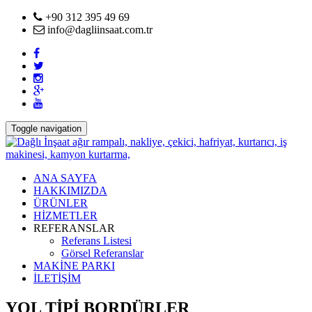
+90 312 395 49 69
info@dagliinsaat.com.tr
Toggle navigation
ANA SAYFA
HAKKIMIZDA
ÜRÜNLER
HİZMETLER
REFERANSLAR
Referans Listesi
Görsel Referanslar
MAKİNE PARKI
İLETİŞİM
YOL TİPİ BORDÜRLER