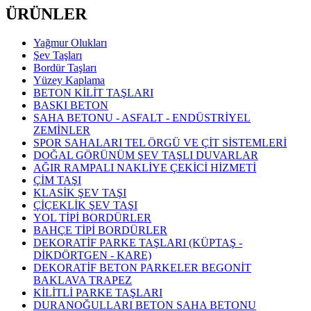
ÜRÜNLER
Yağmur Olukları
Şev Taşları
Bordür Taşları
Yüzey Kaplama
BETON KİLİT TAŞLARI
BASKI BETON
SAHA BETONU - ASFALT - ENDÜSTRİYEL
ZEMİNLER
SPOR SAHALARI TEL ÖRGÜ VE ÇİT SİSTEMLERİ
DOĞAL GÖRÜNÜM ŞEV TAŞLI DUVARLAR
AĞIR RAMPALI NAKLİYE ÇEKİCİ HİZMETİ
ÇİM TAŞI
KLASİK ŞEV TAŞI
ÇİÇEKLİK ŞEV TAŞI
YOL TİPİ BORDÜRLER
BAHÇE TİPİ BORDÜRLER
DEKORATİF PARKE TAŞLARI (KÜPTAŞ -
DİKDÖRTGEN - KARE)
DEKORATİF BETON PARKELER BEGONİT
BAKLAVA TRAPEZ
KİLİTLİ PARKE TAŞLARI
DURANOĞULLARI BETON SAHA BETONU