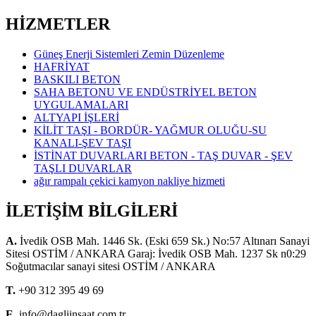
HİZMETLER
Güneş Enerji Sistemleri Zemin Düzenleme
HAFRİYAT
BASKILI BETON
SAHA BETONU VE ENDÜSTRİYEL BETON
UYGULAMALARI
ALTYAPI İŞLERİ
KİLİT TAŞI - BORDÜR- YAĞMUR OLUĞU-SU
KANALI-ŞEV TAŞI
İSTİNAT DUVARLARI BETON - TAŞ DUVAR - ŞEV
TAŞLI DUVARLAR
ağır rampalı çekici kamyon nakliye hizmeti
İLETİŞİM BİLGİLERİ
A.
İvedik OSB Mah. 1446 Sk. (Eski 659 Sk.) No:57 Altınarı Sanayi
Sitesi OSTİM / ANKARA Garaj: İvedik OSB Mah. 1237 Sk n0:29
Soğutmacılar sanayi sitesi OSTİM / ANKARA
T.
+90 312 395 49 69
E.
info@dagliinsaat.com.tr